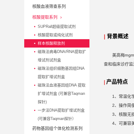
核酸血液筛查系列
核酸提取系列
SUPRall超级提取试剂
核酸提取或纯化试剂
|
背景概述
样本核酸释放剂
磁珠法病毒DNA/RNA提取扩
美高梅mg
增试剂试剂盒
查和临床诊疗监
磁珠法组织细胞基因组DNA
提取扩增试剂盒
产品特点
|
磁珠法血液基因组DNA 提取
扩增试剂盒 (可兼容Taqman
1、常温化
探针)
2、操作简
一步法DNA提取扩增试剂盒
3、核酸无
(可兼容Taqman探针）
4、可兼容美高
药物基因组个体化检测系列